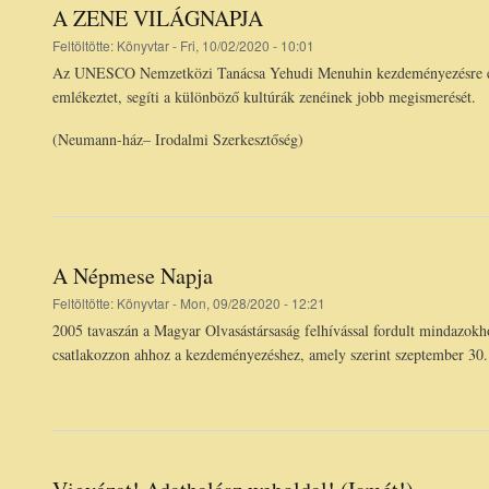
A ZENE VILÁGNAPJA
Feltöltötte:
Könyvtar
- Fri, 10/02/2020 - 10:01
Az UNESCO Nemzetközi Tanácsa Yehudi Menuhin kezdeményezésre eme
emlékeztet, segíti a különböző kultúrák zenéinek jobb megismerését.
(Neumann-ház– Irodalmi Szerkesztőség)
A Népmese Napja
Feltöltötte:
Könyvtar
- Mon, 09/28/2020 - 12:21
2005 tavaszán a Magyar Olvasástársaság felhívással fordult mindazok
csatlakozzon ahhoz a kezdeményezéshez, amely szerint szeptember 30.