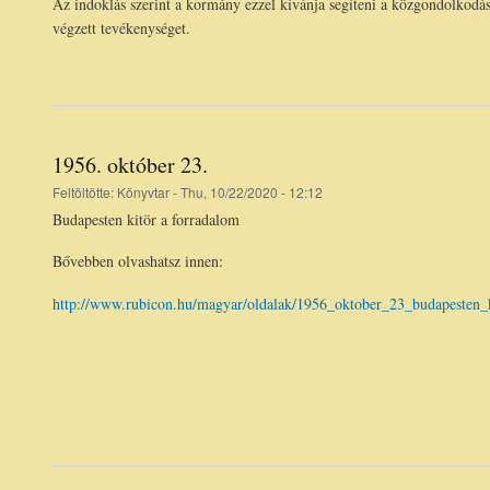
Az indoklás szerint a kormány ezzel kívánja segíteni a közgondolkodás
végzett tevékenységet.
1956. október 23.
Feltöltötte:
Könyvtar
- Thu, 10/22/2020 - 12:12
Budapesten kitör a forradalom
Bővebben olvashatsz innen:
http://www.rubicon.hu/magyar/oldalak/1956_oktober_23_budapesten_k