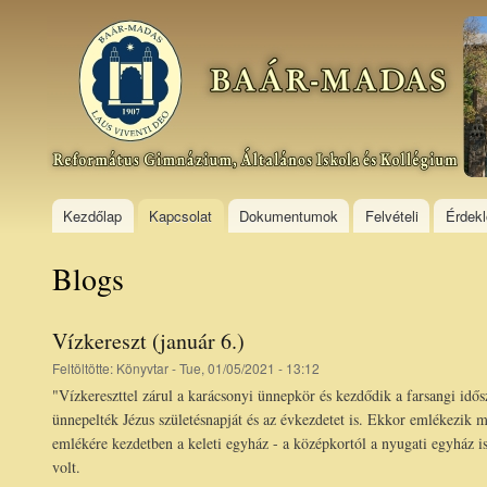
Ski
mai
Baár–
con
Madas
Református
Gimnázium,
Általános
Iskola és
Kollégium
Kezdőlap
Kapcsolat
Dokumentumok
Felvételi
Érdek
Blogs
Vízkereszt (január 6.)
Feltöltötte:
Könyvtar
- Tue, 01/05/2021 - 13:12
"Vízkereszttel zárul a karácsonyi ünnepkör és kezdődik a farsangi idő
ünnepelték Jézus születésnapját és az évkezdetet is. Ekkor emlékezik m
emlékére kezdetben a keleti egyház - a középkortól a nyugati egyház is
volt.