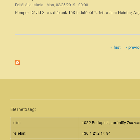
Feltöltötte:
Iskola
- Mon, 02/25/2019 - 00:00
Pompor Dávid 8. a-s diákunk 158 indulóból 2. lett a Jane Haining An
« first
‹ previ
Pages
Elérhetőség:
cím:
1022 Budapest, Lorántffy Zsuzsa
telefon:
+36 1 212 14 94