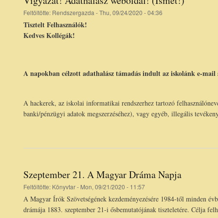
Vigyázat! Adathalász weboldal! (Ismét!)
Feltöltötte:
Rendszergazda
- Thu, 09/24/2020 - 04:36
Tisztelt Felhasználók!
Kedves Kollégák!
A napokban célzott adathalász támadás indult az iskolánk e-mail s
A hackerek, az iskolai informatikai rendszerhez tartozó felhasználónev
banki/pénzügyi adatok megszerzéséhez), vagy egyéb, illegális tevéken
Szeptember 21. A Magyar Dráma Napja
Feltöltötte:
Könyvtar
- Mon, 09/21/2020 - 11:57
A Magyar Írók Szövetségének kezdeményezésére 1984-től minden évb
drámája 1883. szeptember 21-i ősbemutatójának tiszteletére. Célja fel