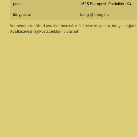
posta:
1525 Budapest, Postafiók 194
fényposta:
bmrg @ bmrg.hu
Weboldalunk sütiket (cookie) használ működése folyamán, hogy a legjobb f
Adatkezelési tájékoztatónkban
olvashat.