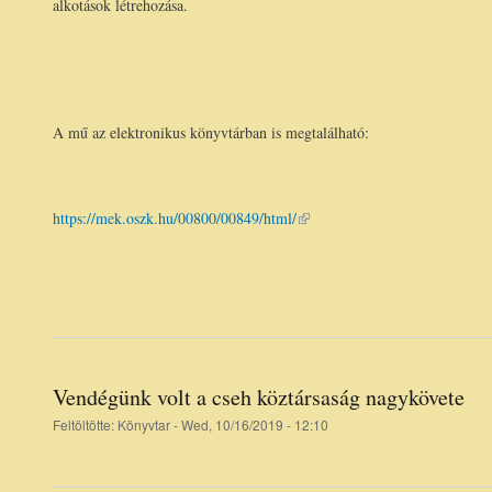
alkotások létrehozása.
A mű az elektronikus könyvtárban is megtalálható:
https://mek.oszk.hu/00800/00849/html/
(link is
external)
Vendégünk volt a cseh köztársaság nagykövete
Feltöltötte:
Könyvtar
- Wed, 10/16/2019 - 12:10