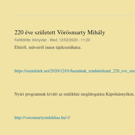
220 éve született Vörösmarty Mihály
Feltöltötte:
Könyvtar
- Wed, 12/02/2020 - 11:20
Éltéről, műveiről innen tájékozódhatsz.
https://szemlelek.net/2020/12/01/hazadnak_renduletlenul_220_eve_sz
Nyári programnak kiváló az emlékház meglátogatása Kápolnásnyéken.
http://vorosmartyemlekhaz.hu/
(link is
external)