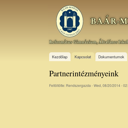
Baár–
Madas
Református
Gimnázium,
Általános
Iskola és
Kollégium
Kezdőlap
Kapcsolat
Dokumentumok
Partnerintézményeink
Feltöltötte:
Rendszergazda
- Wed, 08/20/2014 - 02