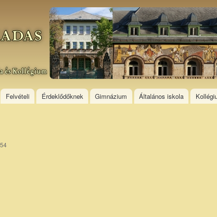
Skip to
main
content
Felvételi
Érdeklődőknek
Gimnázium
Általános iskola
Kollég
:54