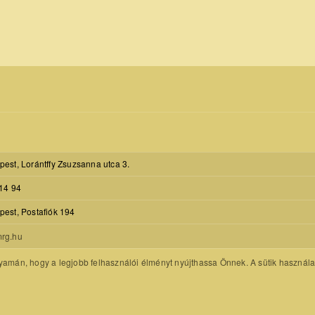
est, Lorántffy Zsuzsanna utca 3.
14 94
est, Postafiók 194
rg.hu
amán, hogy a legjobb felhasználói élményt nyújthassa Önnek. A sütik használatát