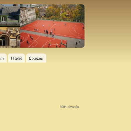
ium
Hitélet
Étkezés
3984 olvasás