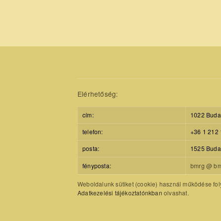
Elérhetőség:
cím:
1022 Budap
telefon:
+36 1 212 
posta:
1525 Budap
fényposta:
bmrg @ bm
Weboldalunk sütiket (cookie) használ működése foly
Adatkezelési tájékoztatónkban
olvashat.