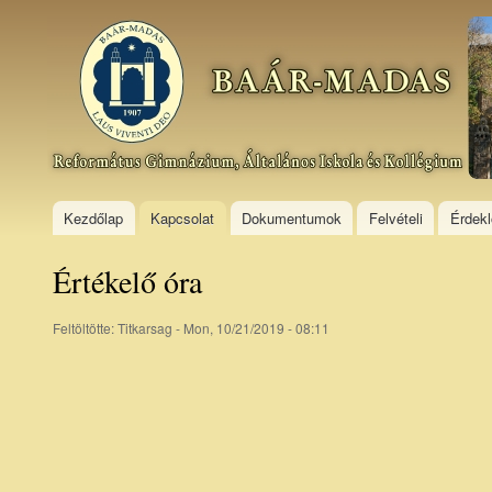
Ski
mai
Baár–
con
Madas
Református
Gimnázium,
Általános
Iskola és
Kollégium
Kezdőlap
Kapcsolat
Dokumentumok
Felvételi
Érdek
Értékelő óra
Feltöltötte:
Titkarsag
- Mon, 10/21/2019 - 08:11