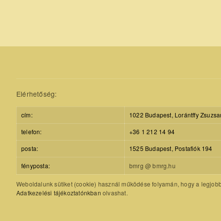
Elérhetőség:
cím:
1022 Budapest, Lorántffy Zsuzsa
telefon:
+36 1 212 14 94
posta:
1525 Budapest, Postafiók 194
fényposta:
bmrg @ bmrg.hu
Weboldalunk sütiket (cookie) használ működése folyamán, hogy a legjobb f
Adatkezelési tájékoztatónkban
olvashat.