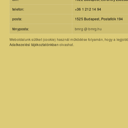
telefon:
+36 1 212 14 94
posta:
1525 Budapest, Postafiók 194
fényposta:
bmrg @ bmrg.hu
Weboldalunk sütiket (cookie) használ működése folyamán, hogy a legjobb f
Adatkezelési tájékoztatónkban
olvashat.