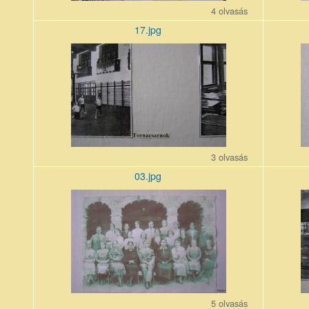
4 olvasás
17.jpg
17_9.jpg
02_6.jpg
3 olvasás
03.jpg
03_6.jpg
19_8.jpg
5 olvasás