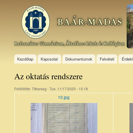
Ski
mai
Baár–
con
Madas
Református
Gimnázium,
Általános
Iskola és
Kollégium
Kezdőlap
Kapcsolat
Dokumentumok
Felvételi
Érdek
Az oktatás rendszere
Feltöltötte:
Titkarsag
- Tue, 11/17/2020 - 15:18
10.jpg
10_8.jpg
26_4.jpg