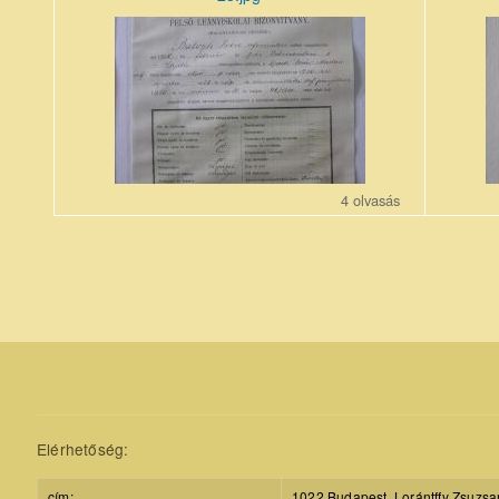
23_5.jpg
08_6.jpg
4 olvasás
Pages
Elérhetőség:
cím:
1022 Budapest, Lorántffy Zsuzsa