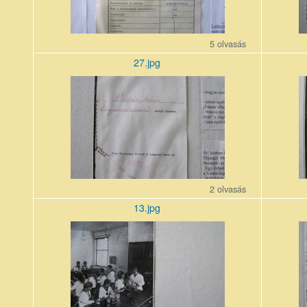
5 olvasás
27.jpg
27_5.jpg
12_9.jpg
2 olvasás
13.jpg
13_9.jpg
29_3.jpg