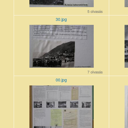
5 olvasás
30.jpg
30_3.jpg
15_8.jpg
7 olvasás
00.jpg
00_1.jpg
16_7.jpg