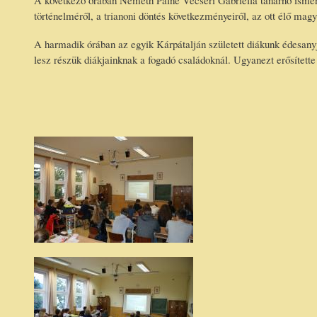
A következő órában Németh Pálné Vecseri Gabriella tanárnő ismerte
történelméről, a trianoni döntés következményeiről, az ott élő magy
A harmadik órában az egyik Kárpátalján született diákunk édesany
lesz részük diákjainknak a fogadó családoknál. Ugyanezt erősítette 