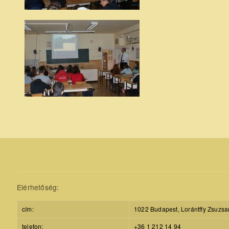
Elérhetőség:
cím:
1022 Budapest, Lorántffy Zsuzsa
telefon:
+36 1 212 14 94