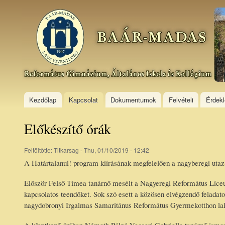
Ski
mai
Baár–
con
Madas
Református
Gimnázium,
Általános
Iskola és
Kollégium
Kezdőlap
Kapcsolat
Dokumentumok
Felvételi
Érdek
Előkészítő órák
Feltöltötte:
Titkarsag
- Thu, 01/10/2019 - 12:42
A Határtalanul! program kiírásának megfelelően a nagyberegi utazá
Először Felső Tímea tanárnő mesélt a Nagyeregi Református Líceumr
kapcsolatos teendőket. Sok szó esett a közösen elvégzendő feladato
nagydobronyi Irgalmas Samaritánus Református Gyermekotthon lak