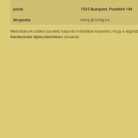
posta:
1525 Budapest, Postafiók 194
fényposta:
bmrg @ bmrg.hu
Weboldalunk sütiket (cookie) használ működése folyamán, hogy a legjobb f
Adatkezelési tájékoztatónkban
olvashat.