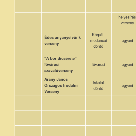
helyesírás
verseny
Kárpát-
Édes anyanyelvünk
medencei
egyéni
verseny
döntő
"A bor dicsérete"
fővárosi
egyéni
fővárosi
szavalóverseny
Arany János
iskolai
egyéni
Országos Irodalmi
döntő
Verseny