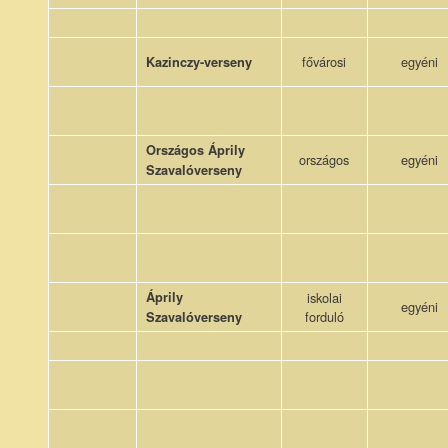
fővárosi
egyéni
Kazinczy-verseny
Országos Áprily
országos
egyéni
Szavalóverseny
Áprily
iskolai
egyéni
forduló
Szavalóverseny