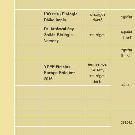
IBO 2016 Biológia
országos
egyéni
döntő
Diákolimpia
Dr. Árokszállásy
egyéni
országos
Zoltán Biológia
II. kat
Verseny
egyéni
III. kat
nemzetközi
YPEF Fiatalok
verseny
Európa Erdeiben
országos
2016
döntő
csapat
csapat