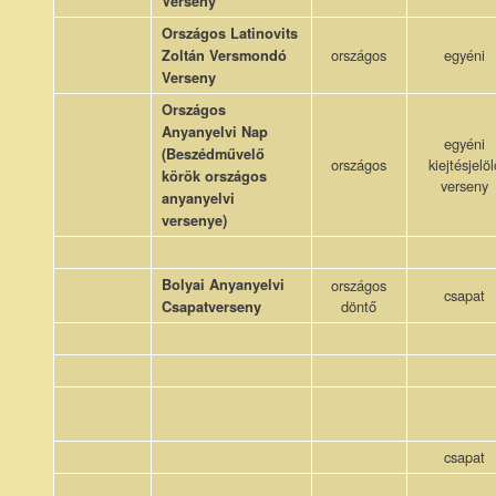
Verseny
Országos Latinovits
országos
egyéni
Zoltán Versmondó
Verseny
Országos
Anyanyelvi Nap
egyéni
(Beszédművelő
országos
kiejtésjelöl
körök országos
verseny
anyanyelvi
versenye)
Bolyai Anyanyelvi
országos
csapat
döntő
Csapatverseny
csapat