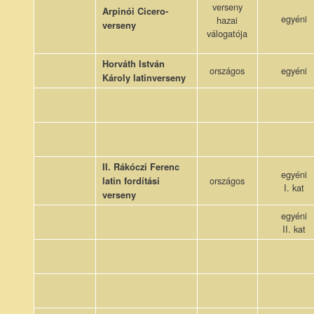
verseny
Arpinói Cicero-
egyéni
hazai
verseny
válogatója
Horváth István
országos
egyéni
Károly latinverseny
II. Rákóczi Ferenc
egyéni
országos
latin fordítási
I. kat
verseny
egyéni
II. kat