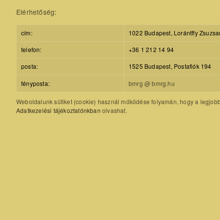
Elérhetőség:
cím:
1022 Budapest, Lorántffy Zsuzsa
telefon:
+36 1 212 14 94
posta:
1525 Budapest, Postafiók 194
fényposta:
bmrg @ bmrg.hu
Weboldalunk sütiket (cookie) használ működése folyamán, hogy a legjobb f
Adatkezelési tájékoztatónkban
olvashat.