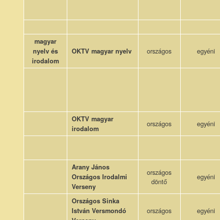
magyar
országos
egyéni
nyelv és
OKTV magyar nyelv
irodalom
OKTV magyar
országos
egyéni
irodalom
Arany János
országos
egyéni
Országos Irodalmi
döntő
Verseny
Országos Sinka
országos
egyéni
István Versmondó