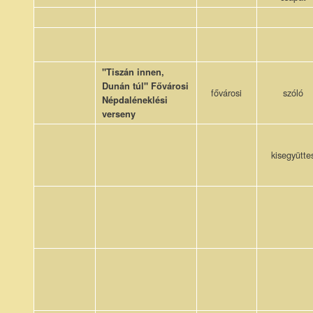
"Tiszán innen,
Dunán túl" Fővárosi
fővárosi
szóló
Népdaléneklési
verseny
kisegyütte