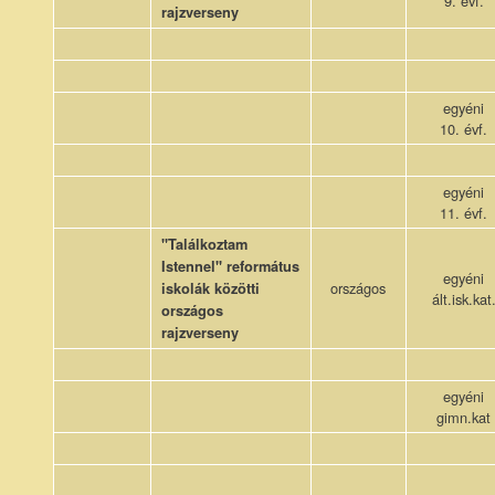
9. évf.
rajzverseny
egyéni
10. évf.
egyéni
11. évf.
"Találkoztam
Istennel" református
egyéni
országos
iskolák közötti
ált.isk.kat
országos
rajzverseny
egyéni
gimn.kat