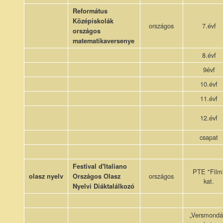
Református
Középiskolák
országos
7.évf
országos
matematikaversenye
8.évf
9évf
10.évf
11.évf
12.évf
csapat
Festival d'Italiano
PTE "Film
országos
olasz nyelv
Országos Olasz
kat.
Nyelvi Diáktalálkozó
„Versmondá