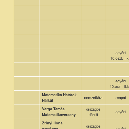
egyéni
10.oszt. I.k
egyéni
10.oszt. II.
Matematika Határok
nemzetközi
csapat
Nélkül
Varga Tamás
országos
egyéni
döntő
Matematikaverseny
Zrinyi Ilona
országos
egyéni
országos