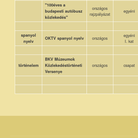
"100éves a
országos
egyéni
budapesti autóbusz
rajzpályázat
közlekedés"
spanyol
egyéni
országos
OKTV spanyol nyelv
I. kat
nyelv
BKV Múzeumok
országos
csapat
történelem
Közlekedéstörténeti
Versenye