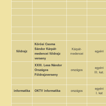
Kőrösi Csoma
Sándor Kárpát-
Kárpát-
egyéni
földrajz
medencei
medencei földrajz
verseny
XXIII. Less Nándor
egyéni
országos
Országos
III. kat.
Földrajzverseny
egyéni
országos
informatika
OKTV informatika
I. kat