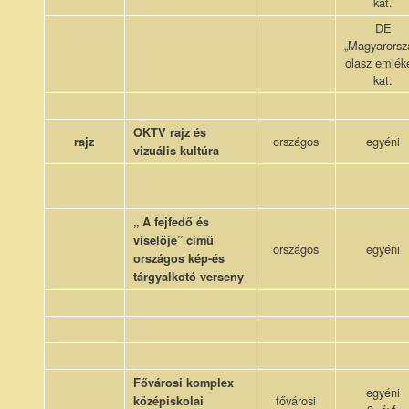
kat.
DE
„Magyarorsz
olasz emlék
kat.
OKTV rajz és
országos
egyéni
rajz
vizuális kultúra
„ A fejfedő és
viselője” című
országos
egyéni
országos kép-és
tárgyalkotó verseny
Fővárosi komplex
egyéni
fővárosi
középiskolai