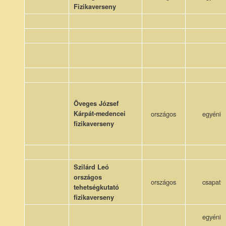
Fizikaverseny
Öveges József
Kárpát-medencei
országos
egyéni
fizikaverseny
Szilárd Leó
országos
országos
csapat
tehetségkutató
fizikaverseny
egyéni