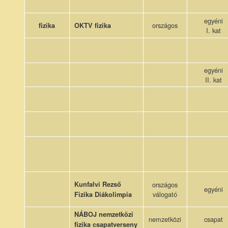
egyéni
országos
fizika
OKTV fizika
I. kat
egyéni
II. kat
Kunfalvi Rezső
országos
egyéni
válogató
Fizika Diákolimpia
NÁBOJ nemzetközi
nemzetközi
csapat
fizika csapatverseny