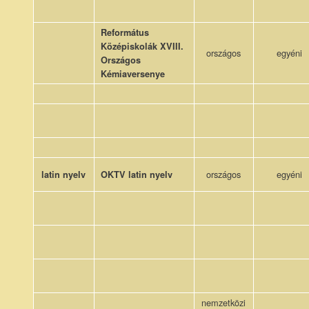
Református
Középiskolák XVIII.
országos
egyéni
Országos
Kémiaversenye
országos
egyéni
latin nyelv
OKTV latin nyelv
nemzetközi