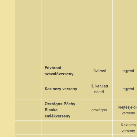
Fővárosi
fővárosi
egyéni
szavalóverseny
II. kerületi
egyéni
Kazinczy-verseny
döntő
Országos Péchy
kiejtésjelöl
országos
Blanka
verseny
emlékverseny
Kazinczy
verseny