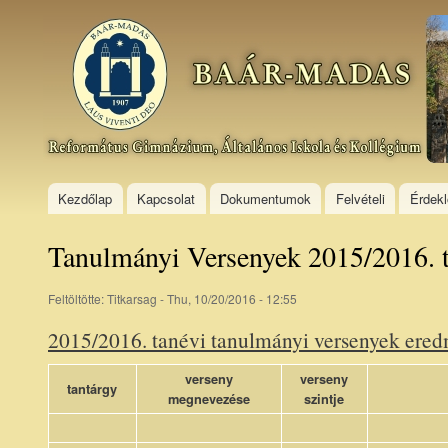
Ski
mai
Baár–
con
Madas
Református
Gimnázium,
Általános
Iskola és
Kollégium
Kezdőlap
Kapcsolat
Dokumentumok
Felvételi
Érdek
Tanulmányi Versenyek 2015/2016. 
Feltöltötte:
Titkarsag
- Thu, 10/20/2016 - 12:55
2015/2016. tanévi tanulmányi versenyek ere
verseny
verseny
tantárgy
megnevezése
szintje