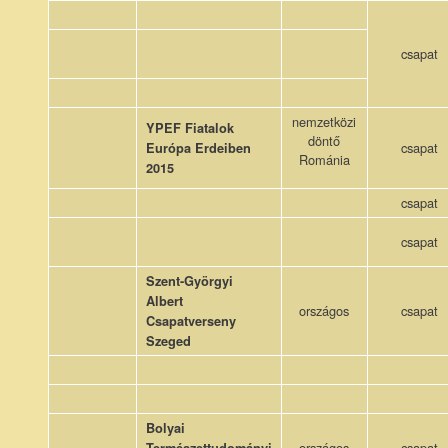
csapat
nemzetközi
YPEF Fiatalok
döntő
csapat
Európa Erdeiben
Románia
2015
csapat
csapat
Szent-Györgyi
Albert
országos
csapat
Csapatverseny
Szeged
Bolyai
országos
csapat
Természettudományi