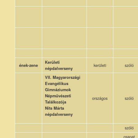
Kerületi
kerületi
szóló
ének-zene
népdalverseny
VII. Magyarországi
Evangélikus
Gimnáziumok
Népművészeti
országos
szóló
Találkozója
Nits Márta
népdalverseny
szóló
csapat