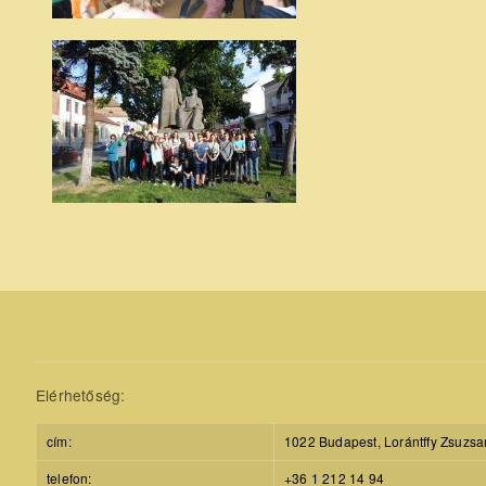
Elérhetőség:
cím:
1022 Budapest, Lorántffy Zsuzsa
telefon:
+36 1 212 14 94