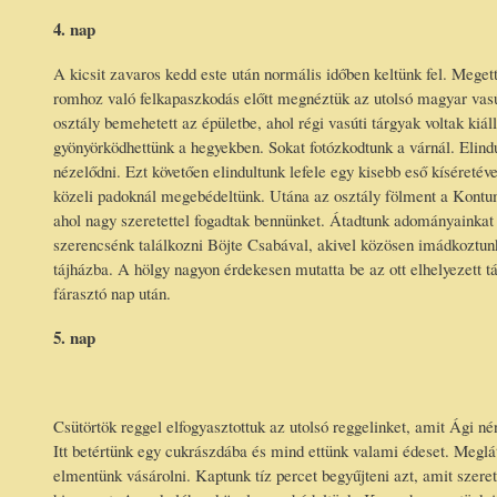
4. nap
A kicsit zavaros kedd este után normális időben keltünk fel. Mege
romhoz való felkapaszkodás előtt megnéztük az utolsó magyar vasút
osztály bemehetett az épületbe, ahol régi vasúti tárgyak voltak kiá
gyönyörködhettünk a hegyekben. Sokat fotózkodtunk a várnál. Elindu
nézelődni. Ezt követően elindultunk lefele egy kisebb eső kíséretév
közeli padoknál megebédeltünk. Utána az osztály fölment a Kontu
ahol nagy szeretettel fogadtak bennünket. Átadtunk adományainkat é
szerencsénk találkozni Böjte Csabával, akivel közösen imádkoztunk
tájházba. A hölgy nagyon érdekesen mutatta be az ott elhelyezett t
fárasztó nap után.
5. nap
Csütörtök reggel elfogyasztottuk az utolsó reggelinket, amit Ági né
Itt betértünk egy cukrászdába és mind ettünk valami édeset. Meglát
elmentünk vásárolni. Kaptunk tíz percet begyűjteni azt, amit szeret