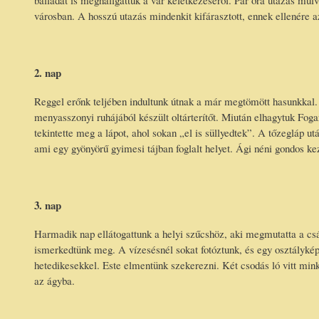
balladát is meghallgattuk a vár keletkezéséről. Pár óra utazás múlv
városban. A hosszú utazás mindenkit kifárasztott, ennek ellenére
2. nap
Reggel erőnk teljében indultunk útnak a már megtömött hasunkkal
menyasszonyi ruhájából készült oltárterítőt. Miután elhagytuk Fogar
tekintette meg a lápot, ahol sokan „el is süllyedtek”. A tőzegláp u
ami egy gyönyörű gyimesi tájban foglalt helyet. Ági néni gondos kez
3. nap
Harmadik nap ellátogattunk a helyi szűcshöz, aki megmutatta a csá
ismerkedtünk meg. A vízesésnél sokat fotóztunk, és egy osztályképr
hetedikesekkel. Este elmentünk szekerezni. Két csodás ló vitt min
az ágyba.