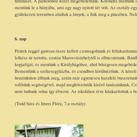
himnuszt. A parkolóhoz közel megebédeltünk. Korondra mentünk inn
mentünk le a bányába, ami egy nagy nyitott tér volt. Az osztály eg
gyülekezeti teremben aludtak a lányok, a fiúk meg a pincében. Neh
6. nap
Péntek reggel gyorsan össze kellett csomagolnunk és feltakarítanunk
lelkész úr tartotta, ezután Marosvásárhelytől is elbúcsúztunk. B
kopjafáját, és mentünk a Királyhágóhoz, ahol bőségesen megebéde
Bementünk a székesegyházba, és csendben körülnéztünk. A közeli 
benzinkúton álltunk meg, aztán már egyenesen hazafelé buszoztunk.
sofőrünk segítségével, majd megköszöntük kísérő tanárainknak, Csi
nem tudtunk volna így élvezni. Az iskolához érve kitakarítottuk a b
(Todd Sára és Imrei Flóra, 7.a osztály)