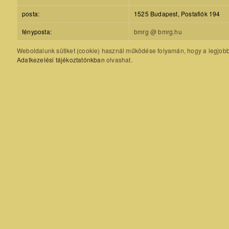
posta:
1525 Budapest, Postafiók 194
fényposta:
bmrg @ bmrg.hu
Weboldalunk sütiket (cookie) használ működése folyamán, hogy a legjobb f
Adatkezelési tájékoztatónkban
olvashat.