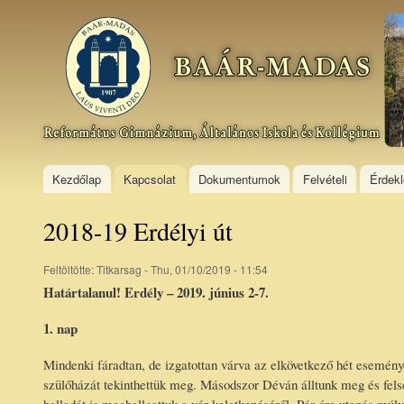
Ski
mai
Baár–
con
Madas
Református
Gimnázium,
Általános
Iskola és
Kollégium
Kezdőlap
Kapcsolat
Dokumentumok
Felvételi
Érdek
2018-19 Erdélyi út
Feltöltötte:
Titkarsag
- Thu, 01/10/2019 - 11:54
Határtalanul! Erdély – 2019. június 2-7.
1. nap
Mindenki fáradtan, de izgatottan várva az elkövetkező hét esemény
szülőházát tekinthettük meg. Másodszor Déván álltunk meg és felsé