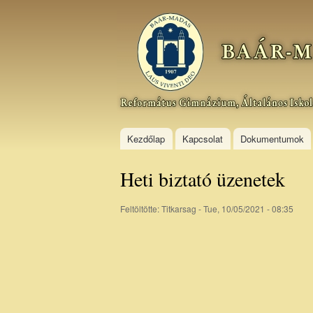
Baár–
Madas
Református
Gimnázium,
Általános
Iskola és
Kollégium
Kezdőlap
Kapcsolat
Dokumentumok
Heti biztató üzenetek
Feltöltötte:
Titkarsag
- Tue, 10/05/2021 - 08:35