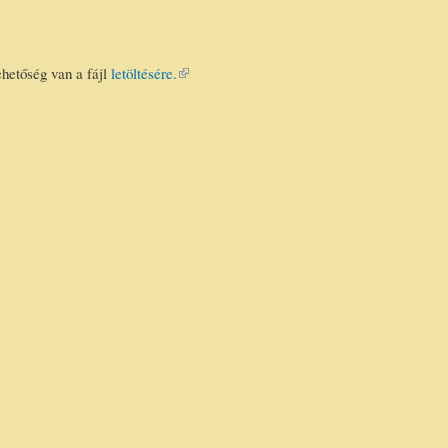
ehetőség van a fájl
letöltésére.
(link is
external)