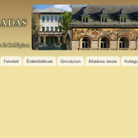
Skip to
main
content
Felvételi
Érdeklődőknek
Gimnázium
Általános iskola
Kollég