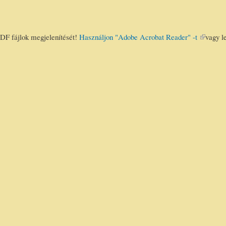
DF fájlok megjelenítését!
Használjon "Adobe Acrobat Reader" -t
(link is
vagy l
external)