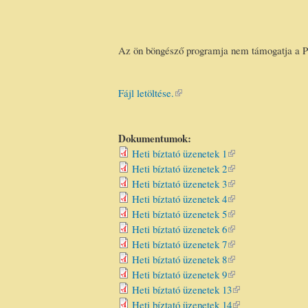
Az ön böngésző programja nem támogatja a P
Fájl letöltése.
(link is
external)
Dokumentumok:
Heti bíztató üzenetek 1
(link is
Heti bíztató üzenetek 2
external)
(link is
Heti bíztató üzenetek 3
external)
(link is
Heti bíztató üzenetek 4
external)
(link is
Heti bíztató üzenetek 5
external)
(link is
Heti bíztató üzenetek 6
external)
(link is
Heti bíztató üzenetek 7
external)
(link is
Heti bíztató üzenetek 8
external)
(link is
Heti bíztató üzenetek 9
external)
(link is
Heti bíztató üzenetek 13
external)
(link is
Heti bíztató üzenetek 14
external)
(link is