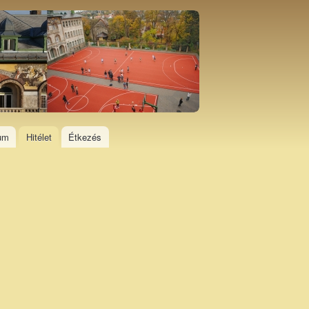
ium
Hitélet
Étkezés