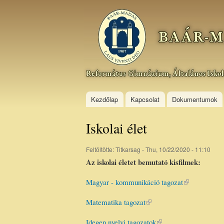
Baár–
Madas
Református
Gimnázium,
Általános
Iskola és
Kollégium
Kezdőlap
Kapcsolat
Dokumentumok
Iskolai élet
Feltöltötte:
Titkarsag
- Thu, 10/22/2020 - 11:10
Az iskolai életet bemutató kisfilmek:
Magyar - kommunikáció tagozat
(link is
external)
Matematika tagozat
(link is
external)
Idegen nyelvi tagozatok
(link is