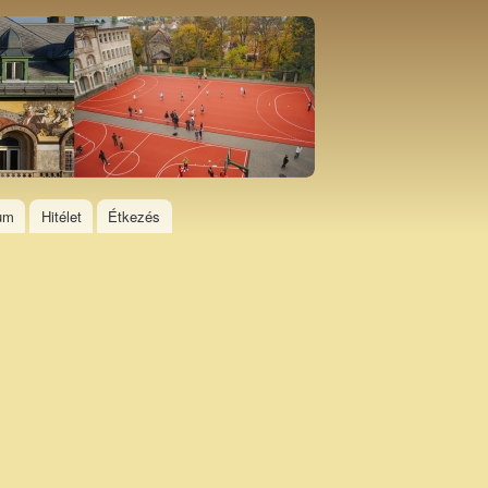
ium
Hitélet
Étkezés