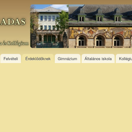
Skip to
main
content
Felvételi
Érdeklődőknek
Gimnázium
Általános iskola
Kollég