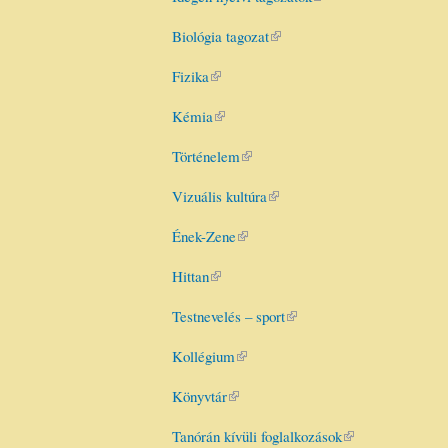
external)
Biológia tagozat
(link is
external)
Fizika
(link is
external)
Kémia
(link is
external)
Történelem
(link is
external)
Vizuális kultúra
(link is
external)
Ének-Zene
(link is
external)
Hittan
(link is
external)
Testnevelés – sport
(link is
external)
Kollégium
(link is
external)
Könyvtár
(link is
external)
Tanórán kívüli foglalkozások
(link is