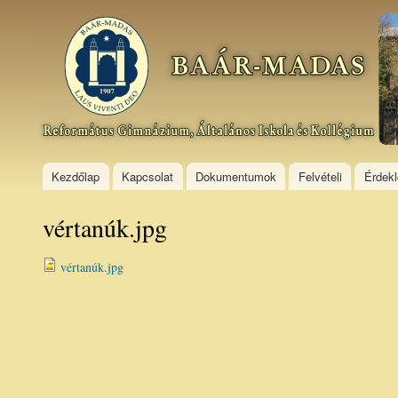
Ski
mai
Baár–
con
Madas
Református
Gimnázium,
Általános
Iskola és
Kollégium
Kezdőlap
Kapcsolat
Dokumentumok
Felvételi
Érdek
vértanúk.jpg
vértanúk.jpg