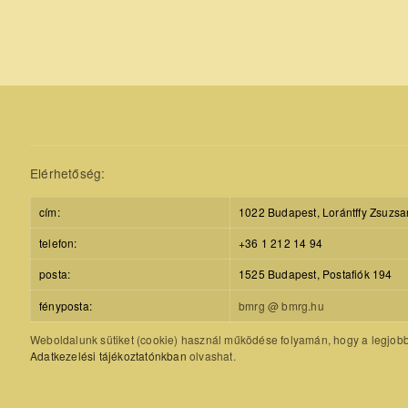
Elérhetőség:
cím:
1022 Budapest, Lorántffy Zsuzsa
telefon:
+36 1 212 14 94
posta:
1525 Budapest, Postafiók 194
fényposta:
bmrg @ bmrg.hu
Weboldalunk sütiket (cookie) használ működése folyamán, hogy a legjobb f
Adatkezelési tájékoztatónkban
olvashat.