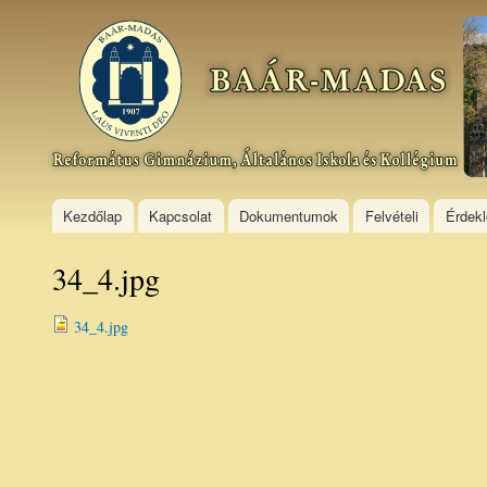
Ski
mai
Baár–
con
Madas
Református
Gimnázium,
Általános
Iskola és
Kollégium
Kezdőlap
Kapcsolat
Dokumentumok
Felvételi
Érdek
34_4.jpg
34_4.jpg