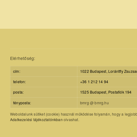
Elérhetőség:
cím:
1022 Budapest, Lorántffy Zsuzsa
telefon:
+36 1 212 14 94
posta:
1525 Budapest, Postafiók 194
fényposta:
bmrg @ bmrg.hu
Weboldalunk sütiket (cookie) használ működése folyamán, hogy a legjobb f
Adatkezelési tájékoztatónkban
olvashat.