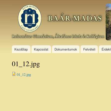
Ski
mai
Baár–
con
Madas
Református
Gimnázium,
Általános
Iskola és
Kollégium
Kezdőlap
Kapcsolat
Dokumentumok
Felvételi
Érdek
01_12.jpg
01_12.jpg