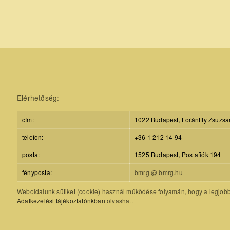
Elérhetőség:
cím:
1022 Budapest, Lorántffy Zsuzsa
telefon:
+36 1 212 14 94
posta:
1525 Budapest, Postafiók 194
fényposta:
bmrg @ bmrg.hu
Weboldalunk sütiket (cookie) használ működése folyamán, hogy a legjobb f
Adatkezelési tájékoztatónkban
olvashat.