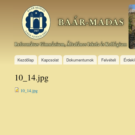
Ski
mai
Baár–
con
Madas
Református
Gimnázium,
Általános
Iskola és
Kollégium
Kezdőlap
Kapcsolat
Dokumentumok
Felvételi
Érdek
10_14.jpg
10_14.jpg