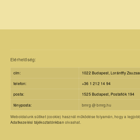
Elérhetőség:
cím:
1022 Budapest, Lorántffy Zsuzsa
telefon:
+36 1 212 14 94
posta:
1525 Budapest, Postafiók 194
fényposta:
bmrg @ bmrg.hu
Weboldalunk sütiket (cookie) használ működése folyamán, hogy a legjobb f
Adatkezelési tájékoztatónkban
olvashat.