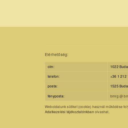
Elérhetőség:
cím:
1022 Budap
telefon:
+36 1 212 
posta:
1525 Budap
fényposta:
bmrg @ bm
Weboldalunk sütiket (cookie) használ működése foly
Adatkezelési tájékoztatónkban
olvashat.