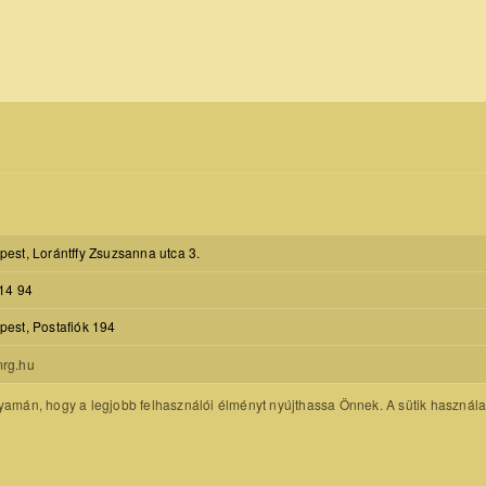
est, Lorántffy Zsuzsanna utca 3.
14 94
est, Postafiók 194
rg.hu
amán, hogy a legjobb felhasználói élményt nyújthassa Önnek. A sütik használatát