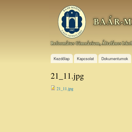
Baár–
Madas
Református
Gimnázium,
Általános
Iskola és
Kollégium
Kezdőlap
Kapcsolat
Dokumentumok
21_11.jpg
21_11.jpg