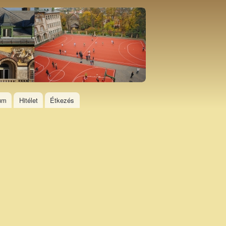
ium
Hitélet
Étkezés