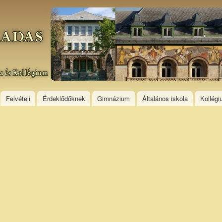
Skip to
main
content
Felvételi
Érdeklődőknek
Gimnázium
Általános iskola
Kollég