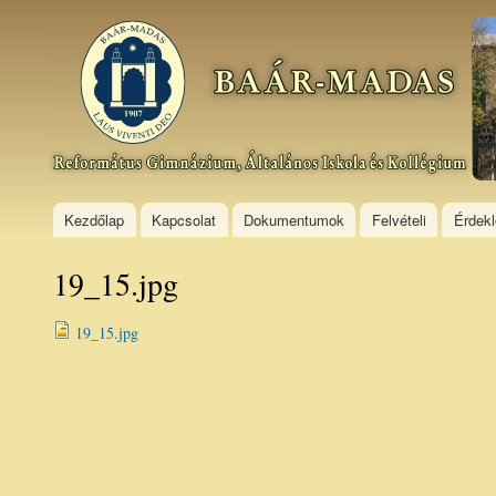
Ski
mai
Baár–
con
Madas
Református
Gimnázium,
Általános
Iskola és
Kollégium
Kezdőlap
Kapcsolat
Dokumentumok
Felvételi
Érdek
19_15.jpg
19_15.jpg