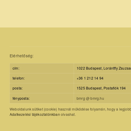
Elérhetőség:
cím:
1022 Budapest, Lorántffy Zsuzsa
telefon:
+36 1 212 14 94
posta:
1525 Budapest, Postafiók 194
fényposta:
bmrg @ bmrg.hu
Weboldalunk sütiket (cookie) használ működése folyamán, hogy a legjobb f
Adatkezelési tájékoztatónkban
olvashat.