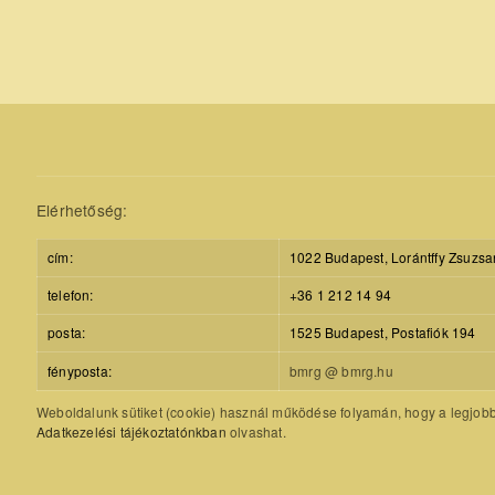
Elérhetőség:
cím:
1022 Budapest, Lorántffy Zsuzsa
telefon:
+36 1 212 14 94
posta:
1525 Budapest, Postafiók 194
fényposta:
bmrg @ bmrg.hu
Weboldalunk sütiket (cookie) használ működése folyamán, hogy a legjobb f
Adatkezelési tájékoztatónkban
olvashat.