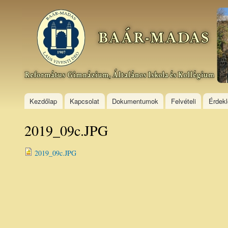
Ski
mai
Baár–
con
Madas
Református
Gimnázium,
Általános
Iskola és
Kollégium
Kezdőlap
Kapcsolat
Dokumentumok
Felvételi
Érdek
2019_09c.JPG
2019_09c.JPG