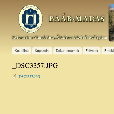
Ski
mai
Baár–
con
Madas
Református
Gimnázium,
Általános
Iskola és
Kollégium
Kezdőlap
Kapcsolat
Dokumentumok
Felvételi
Érdek
_DSC3357.JPG
_DSC3357.JPG