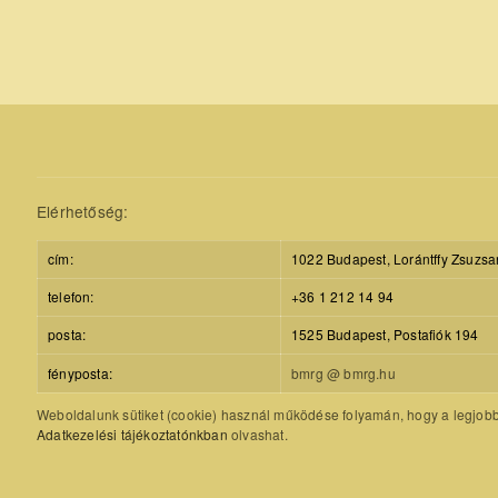
Elérhetőség:
cím:
1022 Budapest, Lorántffy Zsuzsa
telefon:
+36 1 212 14 94
posta:
1525 Budapest, Postafiók 194
fényposta:
bmrg @ bmrg.hu
Weboldalunk sütiket (cookie) használ működése folyamán, hogy a legjobb f
Adatkezelési tájékoztatónkban
olvashat.