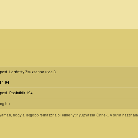
est, Lorántffy Zsuzsanna utca 3.
14 94
est, Postafiók 194
rg.hu
amán, hogy a legjobb felhasználói élményt nyújthassa Önnek. A sütik használatát