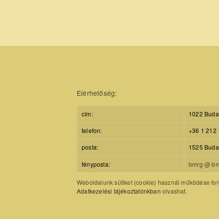
Elérhetőség:
cím:
1022 Budap
telefon:
+36 1 212 
posta:
1525 Budap
fényposta:
bmrg @ bm
Weboldalunk sütiket (cookie) használ működése foly
Adatkezelési tájékoztatónkban
olvashat.