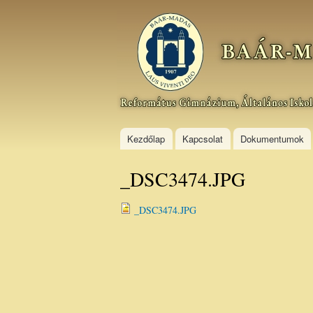
Baár–
Madas
Református
Gimnázium,
Általános
Iskola és
Kollégium
Kezdőlap
Kapcsolat
Dokumentumok
_DSC3474.JPG
_DSC3474.JPG