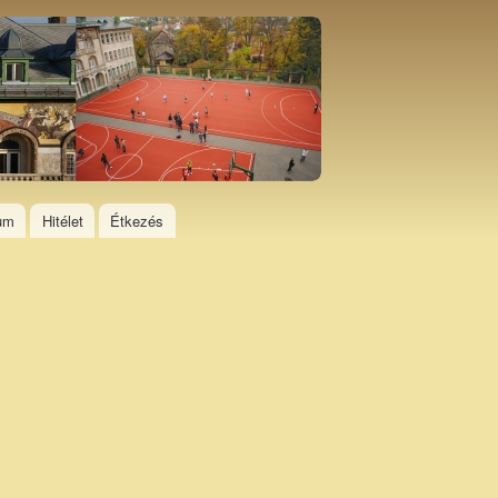
ium
Hitélet
Étkezés