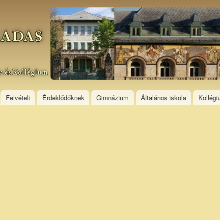
Skip to
main
content
Felvételi
Érdeklődőknek
Gimnázium
Általános iskola
Kollég