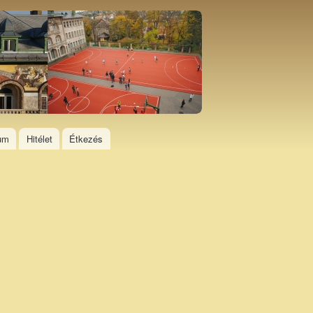
ium
Hitélet
Étkezés