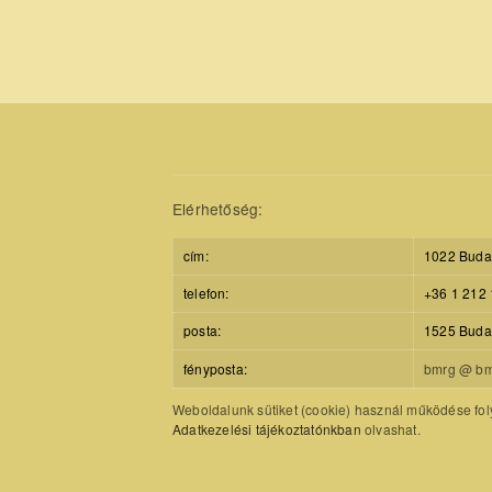
Elérhetőség:
cím:
1022 Budap
telefon:
+36 1 212 
posta:
1525 Budap
fényposta:
bmrg @ bm
Weboldalunk sütiket (cookie) használ működése foly
Adatkezelési tájékoztatónkban
olvashat.