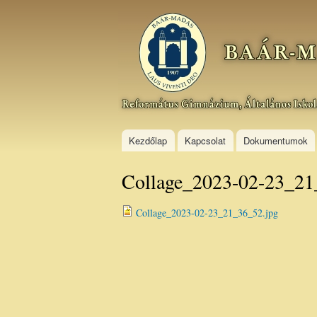
Baár–
Madas
Református
Gimnázium,
Általános
Iskola és
Kollégium
Kezdőlap
Kapcsolat
Dokumentumok
Collage_2023-02-23_21
Collage_2023-02-23_21_36_52.jpg