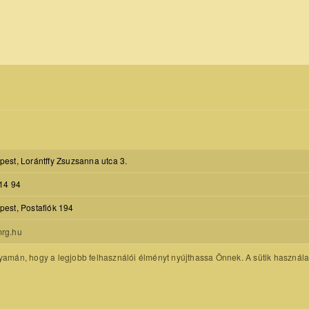
est, Lorántffy Zsuzsanna utca 3.
14 94
est, Postafiók 194
rg.hu
amán, hogy a legjobb felhasználói élményt nyújthassa Önnek. A sütik használatát