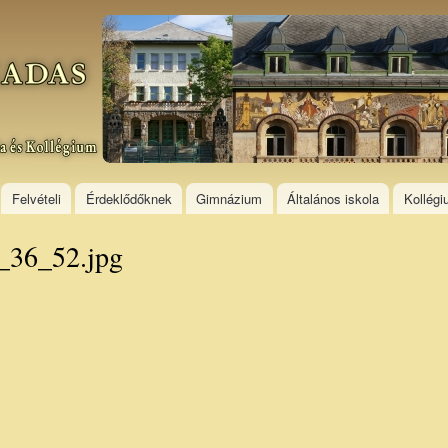
Skip to
main
content
Felvételi
Érdeklődőknek
Gimnázium
Általános iskola
Kollég
_36_52.jpg