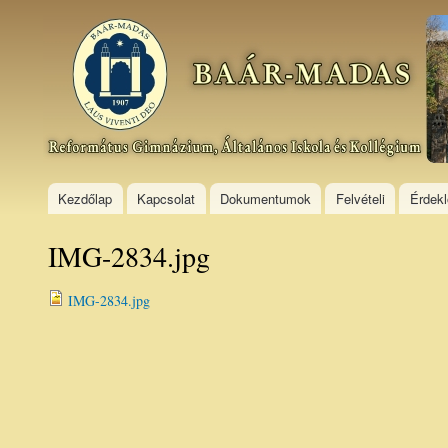
Ski
mai
Baár–
con
Madas
Református
Gimnázium,
Általános
Iskola és
Kollégium
Kezdőlap
Kapcsolat
Dokumentumok
Felvételi
Érdek
IMG-2834.jpg
IMG-2834.jpg