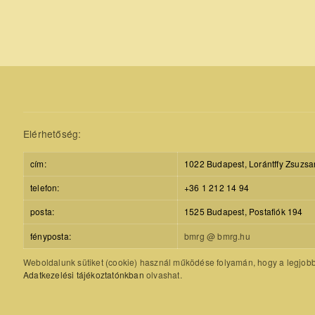
Elérhetőség:
cím:
1022 Budapest, Lorántffy Zsuzsa
telefon:
+36 1 212 14 94
posta:
1525 Budapest, Postafiók 194
fényposta:
bmrg @ bmrg.hu
Weboldalunk sütiket (cookie) használ működése folyamán, hogy a legjobb f
Adatkezelési tájékoztatónkban
olvashat.