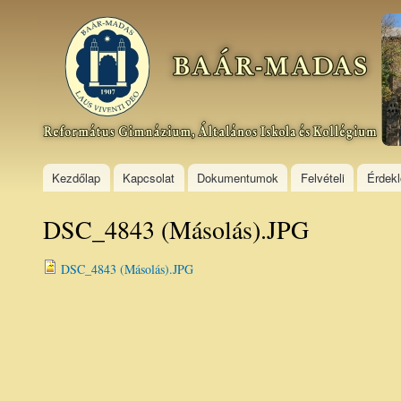
Ski
mai
Baár–
con
Madas
Református
Gimnázium,
Általános
Iskola és
Kollégium
Kezdőlap
Kapcsolat
Dokumentumok
Felvételi
Érdek
DSC_4843 (Másolás).JPG
DSC_4843 (Másolás).JPG