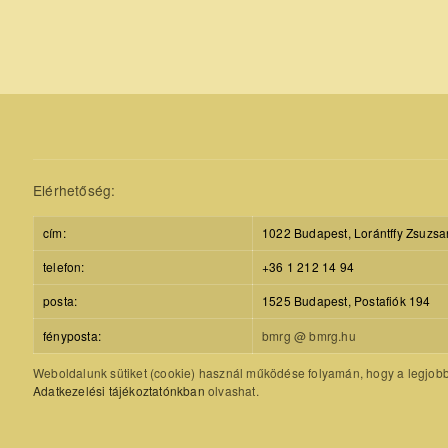
Elérhetőség:
cím:
1022 Budapest, Lorántffy Zsuzsa
telefon:
+36 1 212 14 94
posta:
1525 Budapest, Postafiók 194
fényposta:
bmrg @ bmrg.hu
Weboldalunk sütiket (cookie) használ működése folyamán, hogy a legjobb f
Adatkezelési tájékoztatónkban
olvashat.