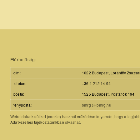
Elérhetőség:
cím:
1022 Budapest, Lorántffy Zsuzsa
telefon:
+36 1 212 14 94
posta:
1525 Budapest, Postafiók 194
fényposta:
bmrg @ bmrg.hu
Weboldalunk sütiket (cookie) használ működése folyamán, hogy a legjobb f
Adatkezelési tájékoztatónkban
olvashat.