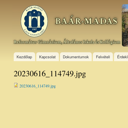
Ski
mai
Baár–
con
Madas
Református
Gimnázium,
Általános
Iskola és
Kollégium
Kezdőlap
Kapcsolat
Dokumentumok
Felvételi
Érdek
20230616_114749.jpg
20230616_114749.jpg