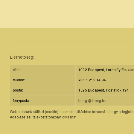
Elérhetőség:
cím:
1022 Budapest, Lorántffy Zsuzsa
telefon:
+36 1 212 14 94
posta:
1525 Budapest, Postafiók 194
fényposta:
bmrg @ bmrg.hu
Weboldalunk sütiket (cookie) használ működése folyamán, hogy a legjobb f
Adatkezelési tájékoztatónkban
olvashat.