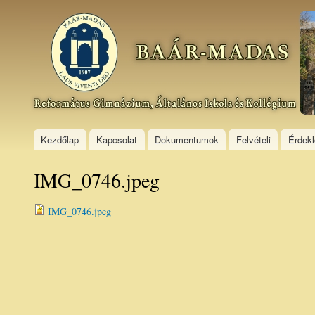
Ski
mai
Baár–
con
Madas
Református
Gimnázium,
Általános
Iskola és
Kollégium
Kezdőlap
Kapcsolat
Dokumentumok
Felvételi
Érdek
IMG_0746.jpeg
IMG_0746.jpeg