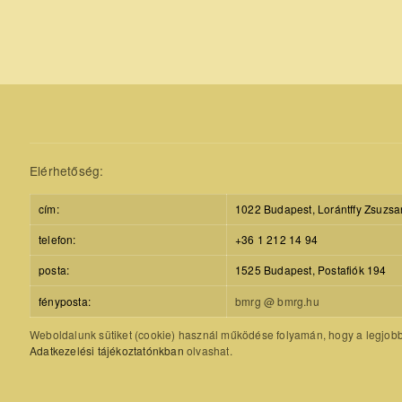
Elérhetőség:
cím:
1022 Budapest, Lorántffy Zsuzsa
telefon:
+36 1 212 14 94
posta:
1525 Budapest, Postafiók 194
fényposta:
bmrg @ bmrg.hu
Weboldalunk sütiket (cookie) használ működése folyamán, hogy a legjobb f
Adatkezelési tájékoztatónkban
olvashat.