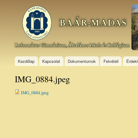
Ski
mai
Baár–
con
Madas
Református
Gimnázium,
Általános
Iskola és
Kollégium
Kezdőlap
Kapcsolat
Dokumentumok
Felvételi
Érdek
IMG_0884.jpeg
IMG_0884.jpeg