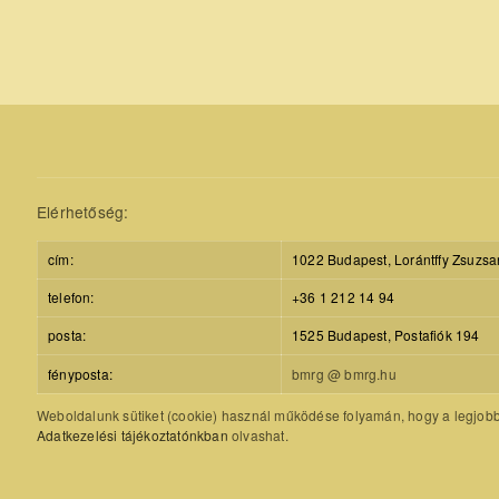
Elérhetőség:
cím:
1022 Budapest, Lorántffy Zsuzsa
telefon:
+36 1 212 14 94
posta:
1525 Budapest, Postafiók 194
fényposta:
bmrg @ bmrg.hu
Weboldalunk sütiket (cookie) használ működése folyamán, hogy a legjobb f
Adatkezelési tájékoztatónkban
olvashat.