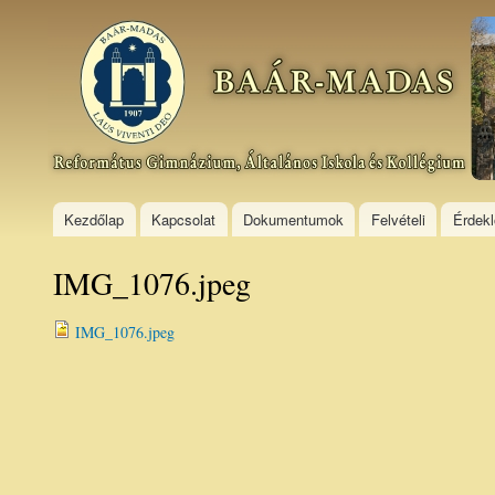
Ski
mai
Baár–
con
Madas
Református
Gimnázium,
Általános
Iskola és
Kollégium
Kezdőlap
Kapcsolat
Dokumentumok
Felvételi
Érdek
IMG_1076.jpeg
IMG_1076.jpeg