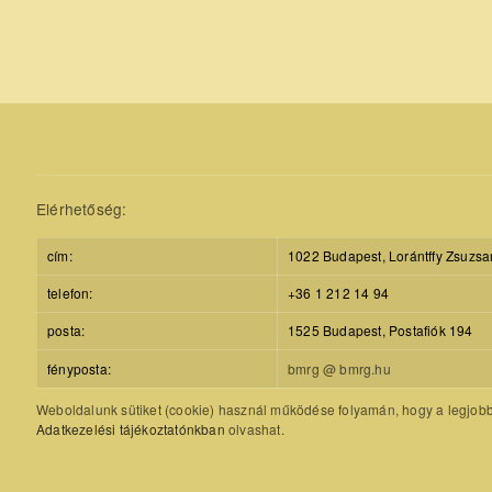
Elérhetőség:
cím:
1022 Budapest, Lorántffy Zsuzsa
telefon:
+36 1 212 14 94
posta:
1525 Budapest, Postafiók 194
fényposta:
bmrg @ bmrg.hu
Weboldalunk sütiket (cookie) használ működése folyamán, hogy a legjobb f
Adatkezelési tájékoztatónkban
olvashat.