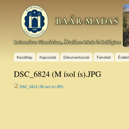
Ski
mai
Baár–
con
Madas
Református
Gimnázium,
Általános
Iskola és
Kollégium
Kezdőlap
Kapcsolat
Dokumentumok
Felvételi
Érdek
DSC_6824 (M ísol ís).JPG
DSC_6824 (M ísol ís).JPG