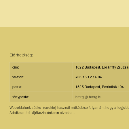
Elérhetőség:
cím:
1022 Budapest, Lorántffy Zsuzsa
telefon:
+36 1 212 14 94
posta:
1525 Budapest, Postafiók 194
fényposta:
bmrg @ bmrg.hu
Weboldalunk sütiket (cookie) használ működése folyamán, hogy a legjobb f
Adatkezelési tájékoztatónkban
olvashat.