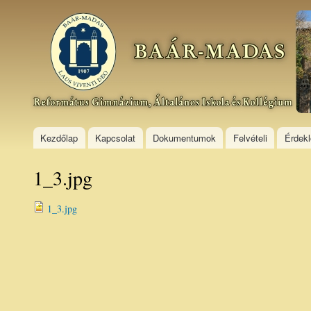
Ski
mai
Baár–
con
Madas
Református
Gimnázium,
Általános
Iskola és
Kollégium
Kezdőlap
Kapcsolat
Dokumentumok
Felvételi
Érdek
1_3.jpg
1_3.jpg