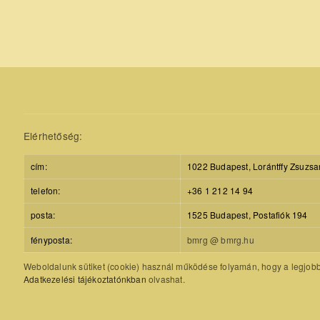
Elérhetőség:
cím:
1022 Budapest, Lorántffy Zsuzsa
telefon:
+36 1 212 14 94
posta:
1525 Budapest, Postafiók 194
fényposta:
bmrg @ bmrg.hu
Weboldalunk sütiket (cookie) használ működése folyamán, hogy a legjobb f
Adatkezelési tájékoztatónkban
olvashat.