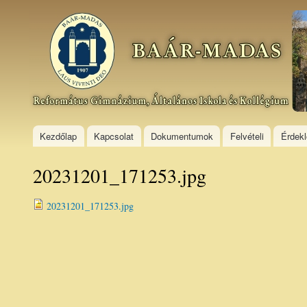
Ski
mai
Baár–
con
Madas
Református
Gimnázium,
Általános
Iskola és
Kollégium
Kezdőlap
Kapcsolat
Dokumentumok
Felvételi
Érdek
20231201_171253.jpg
20231201_171253.jpg