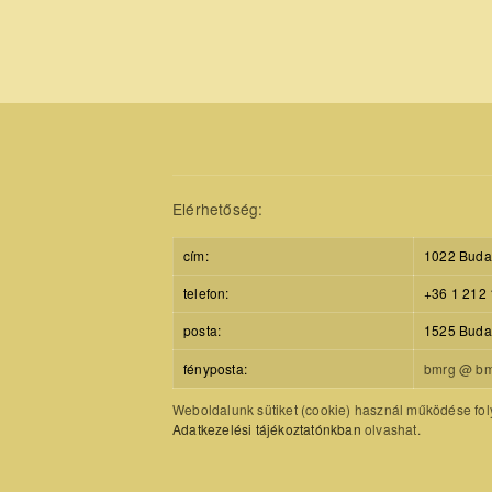
Elérhetőség:
cím:
1022 Budap
telefon:
+36 1 212 
posta:
1525 Budap
fényposta:
bmrg @ bm
Weboldalunk sütiket (cookie) használ működése foly
Adatkezelési tájékoztatónkban
olvashat.