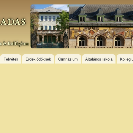
Skip to
main
content
Felvételi
Érdeklődőknek
Gimnázium
Általános iskola
Kollég