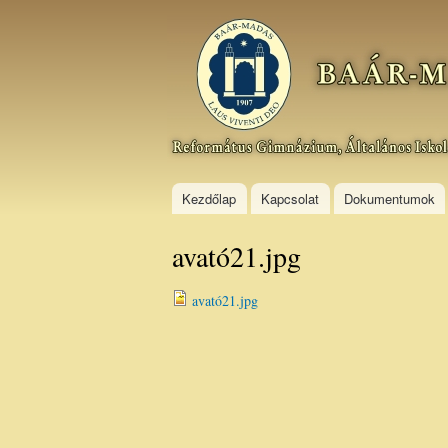
Baár–
Madas
Református
Gimnázium,
Általános
Iskola és
Kollégium
Kezdőlap
Kapcsolat
Dokumentumok
avató21.jpg
avató21.jpg