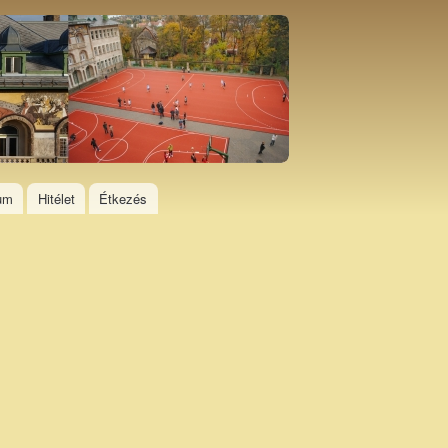
ium
Hitélet
Étkezés