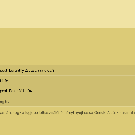
est, Lorántffy Zsuzsanna utca 3.
14 94
est, Postafiók 194
rg.hu
amán, hogy a legjobb felhasználói élményt nyújthassa Önnek. A sütik használatát