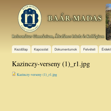
Ski
mai
Baár–
con
Madas
Református
Gimnázium,
Általános
Iskola és
Kollégium
Kezdőlap
Kapcsolat
Dokumentumok
Felvételi
Érdek
Kazinczy-verseny (1)_r1.jpg
Kazinczy-verseny (1)_r1.jpg