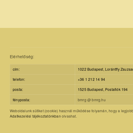
Elérhetőség:
cím:
1022 Budapest, Lorántffy Zsuzsa
telefon:
+36 1 212 14 94
posta:
1525 Budapest, Postafiók 194
fényposta:
bmrg @ bmrg.hu
Weboldalunk sütiket (cookie) használ működése folyamán, hogy a legjobb f
Adatkezelési tájékoztatónkban
olvashat.