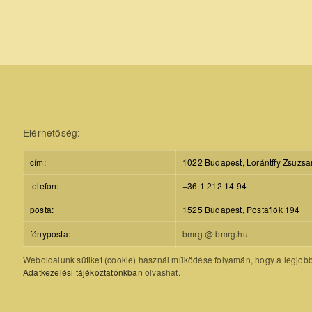
Elérhetőség:
cím:
1022 Budapest, Lorántffy Zsuzsa
telefon:
+36 1 212 14 94
posta:
1525 Budapest, Postafiók 194
fényposta:
bmrg @ bmrg.hu
Weboldalunk sütiket (cookie) használ működése folyamán, hogy a legjobb f
Adatkezelési tájékoztatónkban
olvashat.