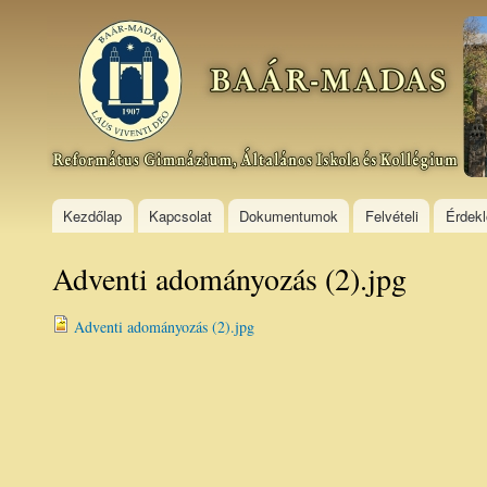
Ski
mai
Baár–
con
Madas
Református
Gimnázium,
Általános
Iskola és
Kollégium
Kezdőlap
Kapcsolat
Dokumentumok
Felvételi
Érdek
Adventi adományozás (2).jpg
Adventi adományozás (2).jpg