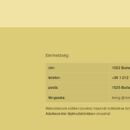
Elérhetőség:
cím:
1022 Budap
telefon:
+36 1 212 
posta:
1525 Budap
fényposta:
bmrg @ bm
Weboldalunk sütiket (cookie) használ működése foly
Adatkezelési tájékoztatónkban
olvashat.