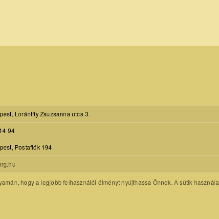
est, Lorántffy Zsuzsanna utca 3.
14 94
est, Postafiók 194
rg.hu
amán, hogy a legjobb felhasználói élményt nyújthassa Önnek. A sütik használatát