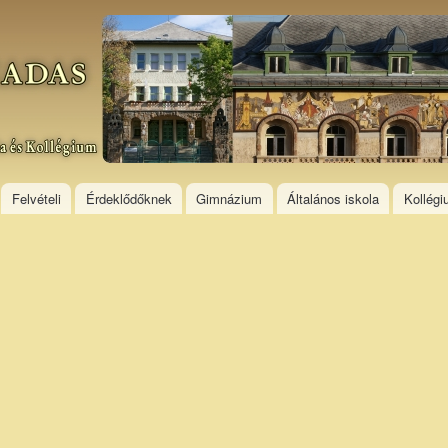
Skip to
main
content
Felvételi
Érdeklődőknek
Gimnázium
Általános iskola
Kollég