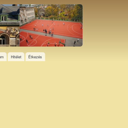
ium
Hitélet
Étkezés