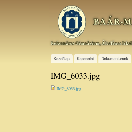
Baár–
Madas
Református
Gimnázium,
Általános
Iskola és
Kollégium
Kezdőlap
Kapcsolat
Dokumentumok
IMG_6033.jpg
IMG_6033.jpg