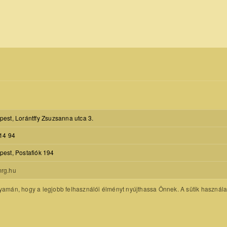
est, Lorántffy Zsuzsanna utca 3.
14 94
est, Postafiók 194
rg.hu
amán, hogy a legjobb felhasználói élményt nyújthassa Önnek. A sütik használatát