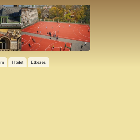
ium
Hitélet
Étkezés