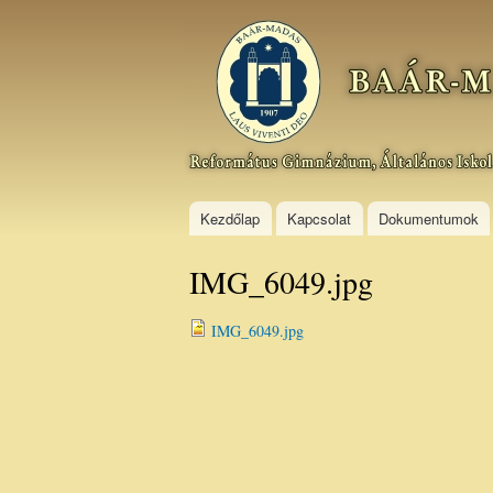
Baár–
Madas
Református
Gimnázium,
Általános
Iskola és
Kollégium
Kezdőlap
Kapcsolat
Dokumentumok
IMG_6049.jpg
IMG_6049.jpg