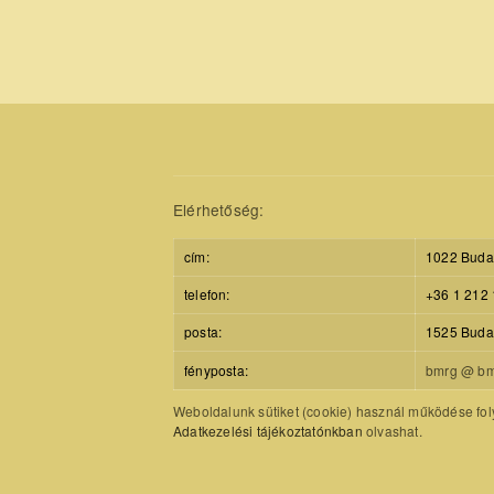
Elérhetőség:
cím:
1022 Budap
telefon:
+36 1 212 
posta:
1525 Budap
fényposta:
bmrg @ bm
Weboldalunk sütiket (cookie) használ működése foly
Adatkezelési tájékoztatónkban
olvashat.