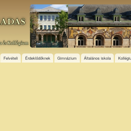
Skip to
main
content
Felvételi
Érdeklődőknek
Gimnázium
Általános iskola
Kollég