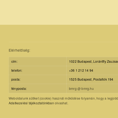
Elérhetőség:
cím:
1022 Budapest, Lorántffy Zsuzsa
telefon:
+36 1 212 14 94
posta:
1525 Budapest, Postafiók 194
fényposta:
bmrg @ bmrg.hu
Weboldalunk sütiket (cookie) használ működése folyamán, hogy a legjobb f
Adatkezelési tájékoztatónkban
olvashat.