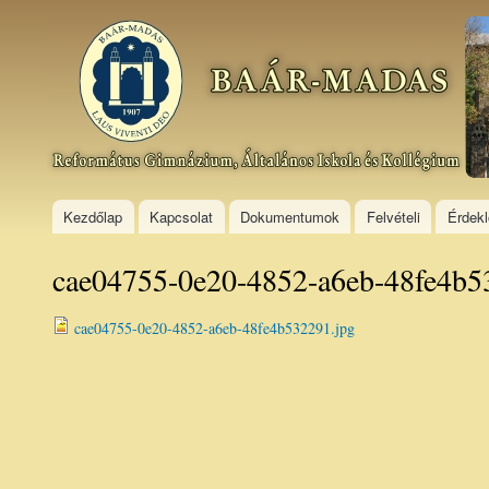
Ski
mai
Baár–
con
Madas
Református
Gimnázium,
Általános
Iskola és
Kollégium
Kezdőlap
Kapcsolat
Dokumentumok
Felvételi
Érdek
cae04755-0e20-4852-a6eb-48fe4b5
cae04755-0e20-4852-a6eb-48fe4b532291.jpg