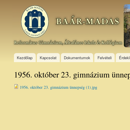
Ski
mai
Baár–
con
Madas
Református
Gimnázium,
Általános
Iskola és
Kollégium
Kezdőlap
Kapcsolat
Dokumentumok
Felvételi
Érdek
1956. október 23. gimnázium ünnep
1956. október 23. gimnázium ünnepség (1).jpg