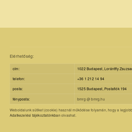
Elérhetőség:
cím:
1022 Budapest, Lorántffy Zsuzsa
telefon:
+36 1 212 14 94
posta:
1525 Budapest, Postafiók 194
fényposta:
bmrg @ bmrg.hu
Weboldalunk sütiket (cookie) használ működése folyamán, hogy a legjobb f
Adatkezelési tájékoztatónkban
olvashat.