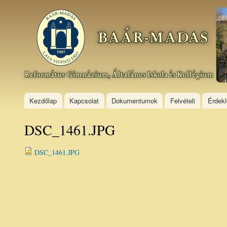
Ski
mai
Baár–
con
Madas
Református
Gimnázium,
Általános
Iskola és
Kollégium
Kezdőlap
Kapcsolat
Dokumentumok
Felvételi
Érdek
DSC_1461.JPG
DSC_1461.JPG