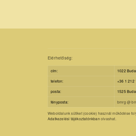
Elérhetőség:
cím:
1022 Budap
telefon:
+36 1 212 
posta:
1525 Budap
fényposta:
bmrg @ bm
Weboldalunk sütiket (cookie) használ működése foly
Adatkezelési tájékoztatónkban
olvashat.