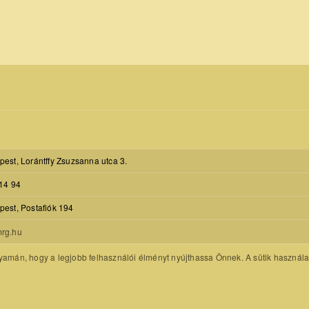
est, Lorántffy Zsuzsanna utca 3.
14 94
est, Postafiók 194
rg.hu
amán, hogy a legjobb felhasználói élményt nyújthassa Önnek. A sütik használatát