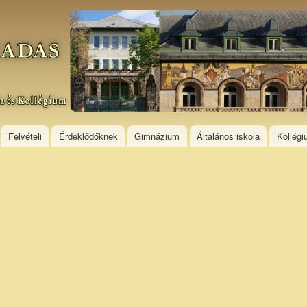
Skip to
main
content
Felvételi
Érdeklődőknek
Gimnázium
Általános iskola
Kollég