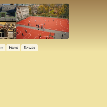
ium
Hitélet
Étkezés