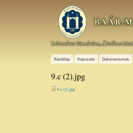
Baár–
Madas
Református
Gimnázium,
Általános
Iskola és
Kollégium
Kezdőlap
Kapcsolat
Dokumentumok
9.c (2).jpg
9.c (2).jpg