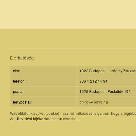
Elérhetőség:
cím:
1022 Budapest, Lorántffy Zsuzsa
telefon:
+36 1 212 14 94
posta:
1525 Budapest, Postafiók 194
fényposta:
bmrg @ bmrg.hu
Weboldalunk sütiket (cookie) használ működése folyamán, hogy a legjobb f
Adatkezelési tájékoztatónkban
olvashat.