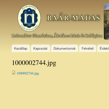
Ski
mai
Baár–
con
Madas
Református
Gimnázium,
Általános
Iskola és
Kollégium
Kezdőlap
Kapcsolat
Dokumentumok
Felvételi
Érdek
1000002744.jpg
1000002744.jpg