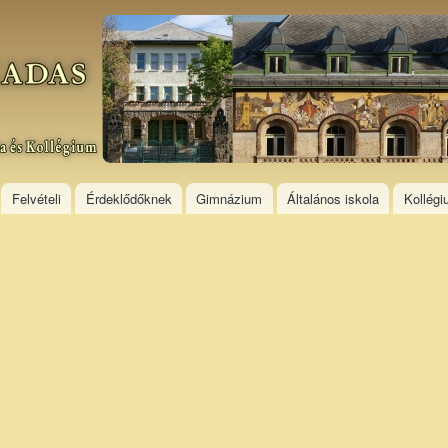
Skip to
main
content
Felvételi
Érdeklődőknek
Gimnázium
Általános iskola
Kollég