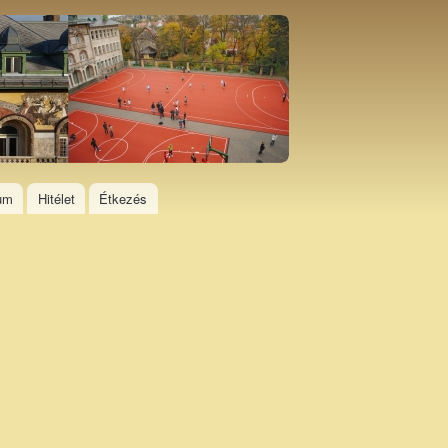
ium
Hitélet
Étkezés