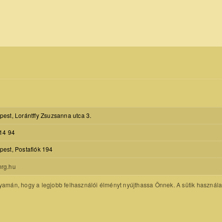
est, Lorántffy Zsuzsanna utca 3.
14 94
est, Postafiók 194
rg.hu
amán, hogy a legjobb felhasználói élményt nyújthassa Önnek. A sütik használatát