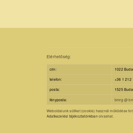
Elérhetőség:
cím:
1022 Budap
telefon:
+36 1 212 
posta:
1525 Budap
fényposta:
bmrg @ bm
Weboldalunk sütiket (cookie) használ működése foly
Adatkezelési tájékoztatónkban
olvashat.