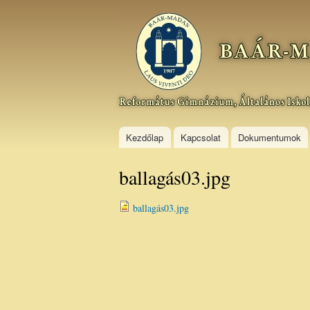
Baár–
Madas
Református
Gimnázium,
Általános
Iskola és
Kollégium
Kezdőlap
Kapcsolat
Dokumentumok
ballagás03.jpg
ballagás03.jpg