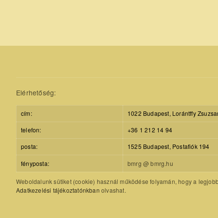
Elérhetőség:
cím:
1022 Budapest, Lorántffy Zsuzsa
telefon:
+36 1 212 14 94
posta:
1525 Budapest, Postafiók 194
fényposta:
bmrg @ bmrg.hu
Weboldalunk sütiket (cookie) használ működése folyamán, hogy a legjobb f
Adatkezelési tájékoztatónkban
olvashat.