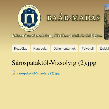
Ski
mai
Baár–
con
Madas
Református
Gimnázium,
Általános
Iskola és
Kollégium
Kezdőlap
Kapcsolat
Dokumentumok
Felvételi
Érdek
Sárospataktól-Vizsolyig (2).jpg
Sárospataktól-Vizsolyig (2).jpg