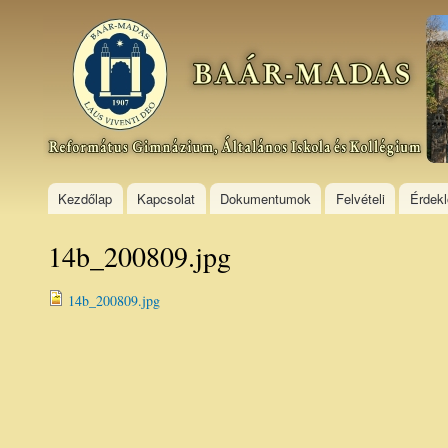
Ski
mai
Baár–
con
Madas
Református
Gimnázium,
Általános
Iskola és
Kollégium
Kezdőlap
Kapcsolat
Dokumentumok
Felvételi
Érdek
14b_200809.jpg
14b_200809.jpg