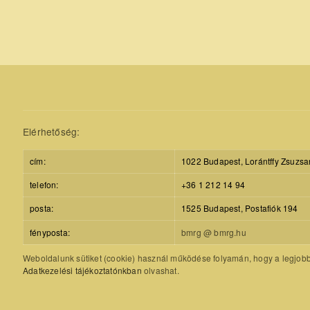
Elérhetőség:
cím:
1022 Budapest, Lorántffy Zsuzsa
telefon:
+36 1 212 14 94
posta:
1525 Budapest, Postafiók 194
fényposta:
bmrg @ bmrg.hu
Weboldalunk sütiket (cookie) használ működése folyamán, hogy a legjobb f
Adatkezelési tájékoztatónkban
olvashat.