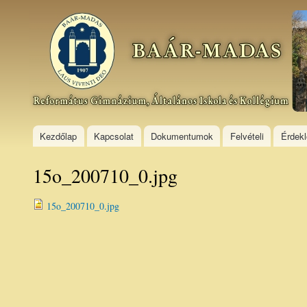
Ski
mai
Baár–
con
Madas
Református
Gimnázium,
Általános
Iskola és
Kollégium
Kezdőlap
Kapcsolat
Dokumentumok
Felvételi
Érdek
15o_200710_0.jpg
15o_200710_0.jpg