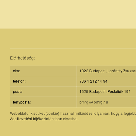
Elérhetőség:
cím:
1022 Budapest, Lorántffy Zsuzsa
telefon:
+36 1 212 14 94
posta:
1525 Budapest, Postafiók 194
fényposta:
bmrg @ bmrg.hu
Weboldalunk sütiket (cookie) használ működése folyamán, hogy a legjobb f
Adatkezelési tájékoztatónkban
olvashat.