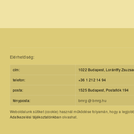
Elérhetőség:
cím:
1022 Budapest, Lorántffy Zsuzsa
telefon:
+36 1 212 14 94
posta:
1525 Budapest, Postafiók 194
fényposta:
bmrg @ bmrg.hu
Weboldalunk sütiket (cookie) használ működése folyamán, hogy a legjobb f
Adatkezelési tájékoztatónkban
olvashat.