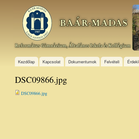
Ski
mai
Baár–
con
Madas
Református
Gimnázium,
Általános
Iskola és
Kollégium
Kezdőlap
Kapcsolat
Dokumentumok
Felvételi
Érdek
DSC09866.jpg
DSC09866.jpg