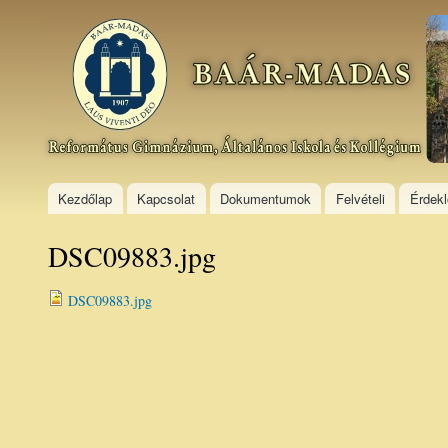
Ski
mai
Baár–
con
Madas
Református
Gimnázium,
Általános
Iskola és
Kollégium
Kezdőlap
Kapcsolat
Dokumentumok
Felvételi
Érdek
DSC09883.jpg
DSC09883.jpg