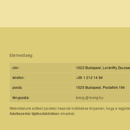
Elérhetőség:
cím:
1022 Budapest, Lorántffy Zsuzsa
telefon:
+36 1 212 14 94
posta:
1525 Budapest, Postafiók 194
fényposta:
bmrg @ bmrg.hu
Weboldalunk sütiket (cookie) használ működése folyamán, hogy a legjobb f
Adatkezelési tájékoztatónkban
olvashat.