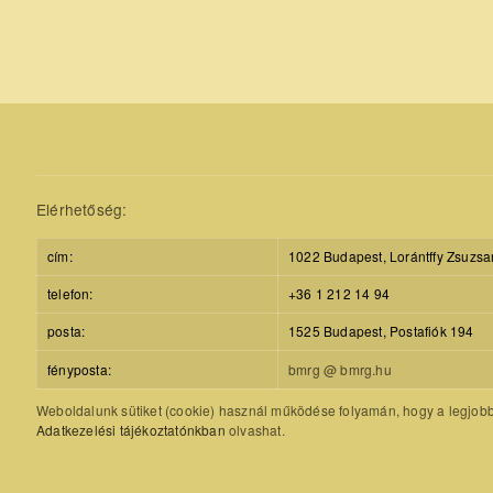
Elérhetőség:
cím:
1022 Budapest, Lorántffy Zsuzsa
telefon:
+36 1 212 14 94
posta:
1525 Budapest, Postafiók 194
fényposta:
bmrg @ bmrg.hu
Weboldalunk sütiket (cookie) használ működése folyamán, hogy a legjobb f
Adatkezelési tájékoztatónkban
olvashat.