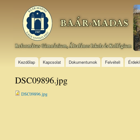
Ski
mai
Baár–
con
Madas
Református
Gimnázium,
Általános
Iskola és
Kollégium
Kezdőlap
Kapcsolat
Dokumentumok
Felvételi
Érdek
DSC09896.jpg
DSC09896.jpg