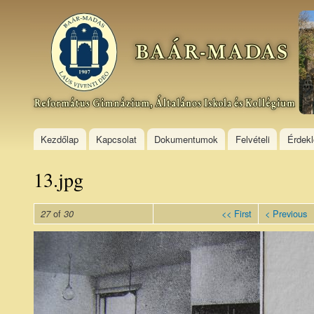
Ski
mai
Baár–
con
Madas
Református
Gimnázium,
Általános
Iskola és
Kollégium
Kezdőlap
Kapcsolat
Dokumentumok
Felvételi
Érdek
13.jpg
of
<< First
< Previous
27
30
13_9.jpg