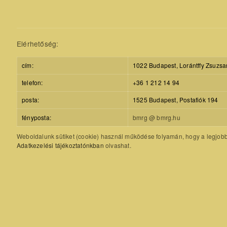
Elérhetőség:
cím:
1022 Budapest, Lorántffy Zsuzsa
telefon:
+36 1 212 14 94
posta:
1525 Budapest, Postafiók 194
fényposta:
bmrg @ bmrg.hu
Weboldalunk sütiket (cookie) használ működése folyamán, hogy a legjobb f
Adatkezelési tájékoztatónkban
olvashat.