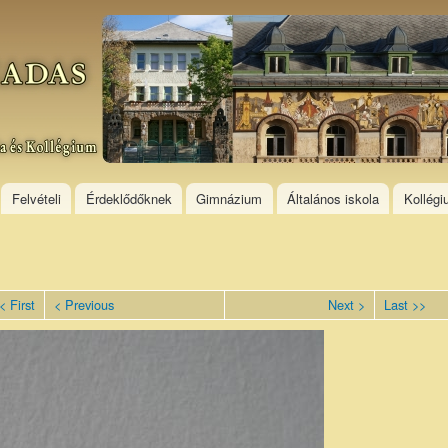
Skip to
main
content
Felvételi
Érdeklődőknek
Gimnázium
Általános iskola
Kollég
< First
< Previous
Next >
Last >>