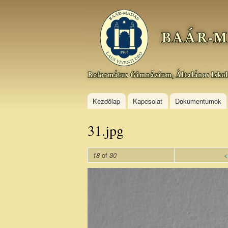
Baár–
Madas
Református
Gimnázium,
Általános
Iskola és
Kollégium
Kezdőlap
Kapcsolat
Dokumentumok
31.jpg
of
<
18
30
31_4.jpg