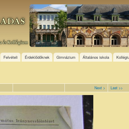
Skip to
main
content
Felvételi
Érdeklődőknek
Gimnázium
Általános iskola
Kollég
Next >
Last >>