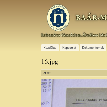
Baár–
Madas
Református
Gimnázium,
Általános
Iskola és
Kollégium
Kezdőlap
Kapcsolat
Dokumentumok
16.jpg
of
30
16_9.jpg