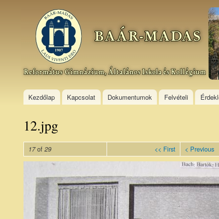
Ski
mai
Baár–
con
Madas
Református
Gimnázium,
Általános
Iskola és
Kollégium
Kezdőlap
Kapcsolat
Dokumentumok
Felvételi
Érdek
12.jpg
of
<< First
< Previous
17
29
12_12.jpg