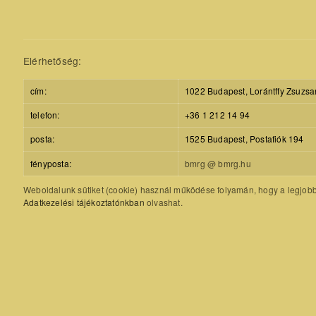
Elérhetőség:
cím:
1022 Budapest, Lorántffy Zsuzsa
telefon:
+36 1 212 14 94
posta:
1525 Budapest, Postafiók 194
fényposta:
bmrg @ bmrg.hu
Weboldalunk sütiket (cookie) használ működése folyamán, hogy a legjobb f
Adatkezelési tájékoztatónkban
olvashat.