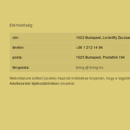
Elérhetőség:
cím:
1022 Budapest, Lorántffy Zsuzsa
telefon:
+36 1 212 14 94
posta:
1525 Budapest, Postafiók 194
fényposta:
bmrg @ bmrg.hu
Weboldalunk sütiket (cookie) használ működése folyamán, hogy a legjobb f
Adatkezelési tájékoztatónkban
olvashat.